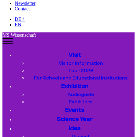
Newsletter
Contact
DE
/
EN
MS Wissenschaft
Visit
Visitor Information
Tour 2026
For Schools and Educational Institutions
Exhibition
Audioguide
Exhibitors
Events
Science Year
Idea
Project